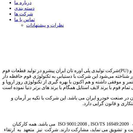
درباره ما
دسته بندی
شرکت ها
تماس با ما
نظرات و پیشنهادات
شرکت تولیدی پلی اوره تان ایران پیشرو در تولید قطعات فوم(PU) در صنعت خودر،ریلی و هواپیمایی درایران بوده که در سال 1355تاسیس شده و طی چندین دهه فعالیت تخصصی و
 شناخته می‌شود این شرکت با دستیابی به تکنولوژی فوم حافظه دار
و موفقی داشته و هم اکنون با بهره گیری از تکنولوژی روز اروپا و
ام فوم با برند لایف استایل همگام با برند های برتر دنیا نموده است
ر صنعت خودرو ایران می باشد. این شرکت با تکیه بر آرمان و
ری و قانون گرایی دارد.
مدیریت شرکت پلی اوره تان متعهد به کسب رضایت کامل مشتری از طریق استقرار سیستم مدیریت کیفیت ISO 9001:2008 , ISO/TS 16949:2009 می باشد. همه کارکنان
 و تشویق می نماید، مشارکت دارند. شرکت نیز متعهد به ارتقاء