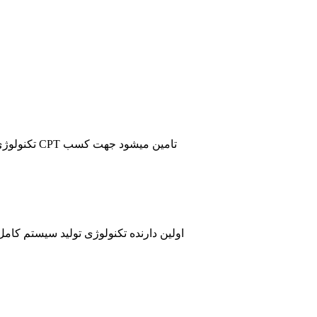
تکنولوژی 
هواپیما، صنایع ریلی، کالا های خواب را در دنیا دارا می باشد. جهت کسب اطلاعات بیشتر برروی لوگ